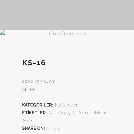
ÜRÜNLER
KS-16
200 x 33 x 14 cm
ÇEKME
KATEGORILER:
Kat Silmeleri
ETIKETLER:
Kalite Söve
,
Kat Silme
,
Molding
,
Söve
SHARE ON: