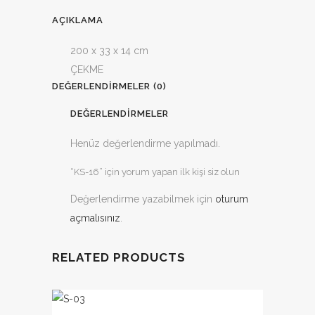
AÇIKLAMA
200 x 33 x 14 cm
ÇEKME
DEĞERLENDIRMELER (0)
DEĞERLENDIRMELER
Henüz değerlendirme yapılmadı.
“KS-16” için yorum yapan ilk kişi siz olun
Değerlendirme yazabilmek için
oturum
açmalısınız
.
RELATED PRODUCTS