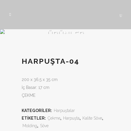
ÜRÜNLER
HARPUŞTA-04
200 x 36,5 x 35 cm
İç Basar: 17 cm
ÇEKME
KATEGORILER:
Harpuştalar
ETIKETLER:
Çekme
,
Harpuşta
,
Kalite Söve
,
Molding
,
Söve