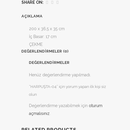
SHARE ON:
AÇIKLAMA
200 x 36,5 x 35 cm
İç Basar: 17 cm
ÇEKME
DEĞERLENDIRMELER (0)
DEĞERLENDIRMELER
Henüz değerlendirme yapılmadı.
“HARPUŞTA-04” için yorum yapan ilk kişi siz
olun
Değerlendirme yazabilmek için
oturum
açmalısınız
.
RELATED PRODUCTS